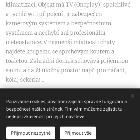
klimatizací. Objekt má TV (Oneplay), spolehlivé
a rychlé wifi připojení, je zabezpečen
kamerovým systémem a bezpečnostním
systémem a nechybí ani profesionální
meteostanice. V nejmenší místnosti chaty
najdete koupelnu se sprchovým koutem a
toaletou. Zahradní domek schovává příjemnou
saunu a další úložný prostor např. pro nářadí,
kola, sekerku ...
Používáme cookies, abychom zajistili správné fungování a
DALŠÍ VĚCI, KTERÉ STOJÍ ZA ZMÍNKU...
bezpečnost našich stránek. Tím vám můžeme zajistit tu
nejlepší zkušenost při jejich návštěvě.
Přijmout nezbytné
Přijmout vše