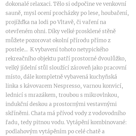
dokonalé relaxaci. Tělo si odpočine ve venkovní
sauně, mysl ocení procházky po lese, houbaření,
projížďka na lodi po Vltavě, či vaření na
otevřeném ohni. Díky velké prosklené stěně
můžete pozorovat okolní přírodu přímo z
postele... K vybavení tohoto netypického
rekreačního objektu patří prostorné dvoulůžko,
velký jídelní stůl sloužící zároveň jako pracovní
místo, dále kompletně vybavená kuchyňská
linka s kávovarem Nespresso, varnou konvicí,
lednicí s mrazákem, troubou s mikrovlnkou,
indukční deskou a prostornými vestavnými
skříněmi. Chata má přívod vody z vodovodního
řadu, tedy pitnou vodu. Vytápění kombinované:
podlahovým vytápěním po celé chatě a