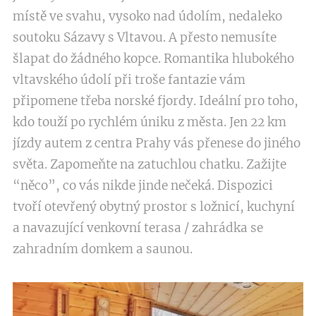
místě ve svahu, vysoko nad údolím, nedaleko
soutoku Sázavy s Vltavou. A přesto nemusíte
šlapat do žádného kopce. Romantika hlubokého
vltavského údolí při troše fantazie vám
připomene třeba norské fjordy. Ideální pro toho,
kdo touží po rychlém úniku z města. Jen 22 km
jízdy autem z centra Prahy vás přenese do jiného
světa. Zapomeňte na zatuchlou chatku. Zažijte
“něco”, co vás nikde jinde nečeká. Dispozici
tvoří otevřený obytný prostor s ložnicí, kuchyní
a navazující venkovní terasa / zahrádka se
zahradním domkem a saunou.