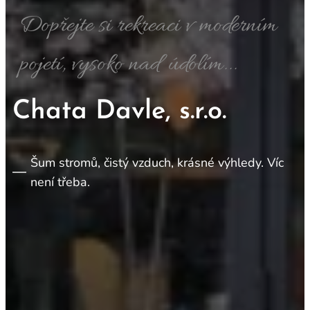
Dopřejte si rekreaci v moderním
pojetí, vysoko nad údolím...
Chata Davle, s.r.o.
Šum stromů, čistý vzduch, krásné výhledy. Víc
není třeba.